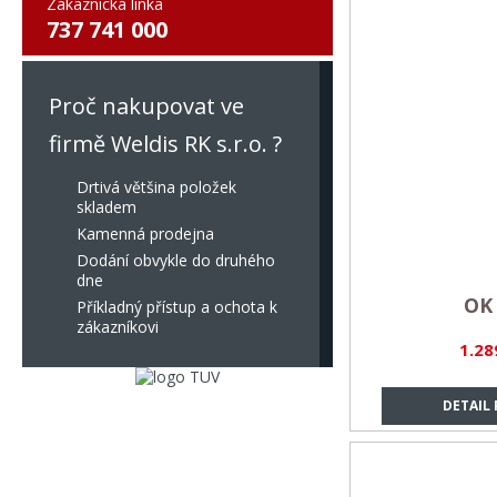
Zákaznická linka
737 741 000
Proč nakupovat ve
firmě Weldis RK s.r.o. ?
Drtivá většina položek
skladem
Kamenná prodejna
Dodání obvykle do druhého
dne
OK 
Příkladný přístup a ochota k
zákazníkovi
1.28
DETAIL