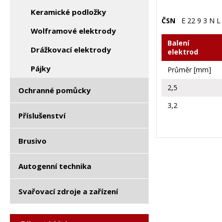
Keramické podložky
ČSN
E 22 9 3 N L 
Wolframové elektrody
Balení
Drážkovací elektrody
elektrod
Pájky
Průměr [mm]
2,5
Ochranné pomůcky
3,2
Příslušenství
Brusivo
Autogenní technika
Svařovací zdroje a zařízení