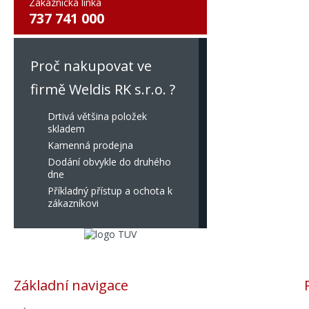
Zákaznická linka
737 741 000
Proč nakupovat ve
firmě Weldis RK s.r.o. ?
Drtivá většina položek
skladem
Kamenná prodejna
Dodání obvykle do druhého
dne
Příkladný přístup a ochota k
zákazníkovi
Základní navigace