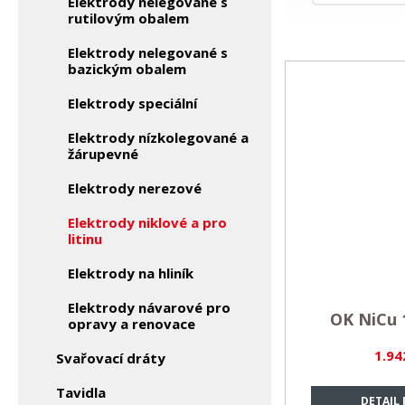
Elektrody nelegované s
rutilovým obalem
Elektrody nelegované s
bazickým obalem
Elektrody speciální
Elektrody nízkolegované a
žárupevné
Elektrody nerezové
Elektrody niklové a pro
litinu
Elektrody na hliník
Elektrody návarové pro
OK NiCu 1
opravy a renovace
1.94
Svařovací dráty
Tavidla
DETAIL