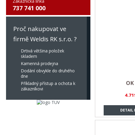
Zákaznická linka
737 741 000
Proč nakupovat ve
firmě Weldis RK s.r.o. ?
Drtivá většina položek
skladem
Kamenná prodejna
Dodání obvykle do druhého
dne
OK 
Příkladný přístup a ochota k
zákazníkovi
4.71
DETAIL