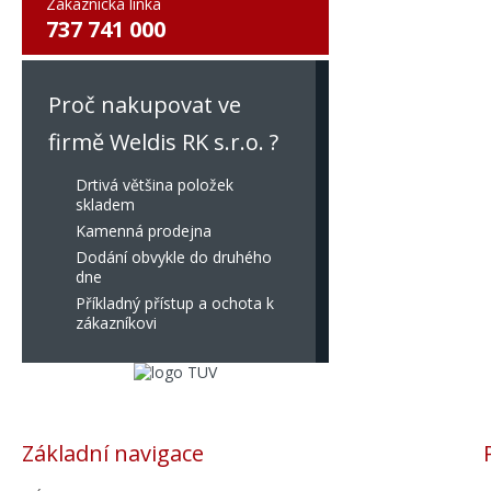
Zákaznická linka
737 741 000
Proč nakupovat ve
firmě Weldis RK s.r.o. ?
Drtivá většina položek
skladem
Kamenná prodejna
Dodání obvykle do druhého
dne
Příkladný přístup a ochota k
zákazníkovi
Základní navigace