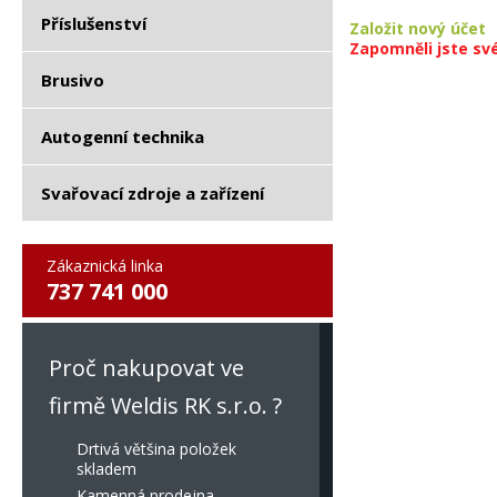
Příslušenství
Založit nový účet
Zapomněli jste sv
Brusivo
Autogenní technika
Svařovací zdroje a zařízení
Zákaznická linka
737 741 000
Proč nakupovat ve
firmě Weldis RK s.r.o. ?
Drtivá většina položek
skladem
Kamenná prodejna