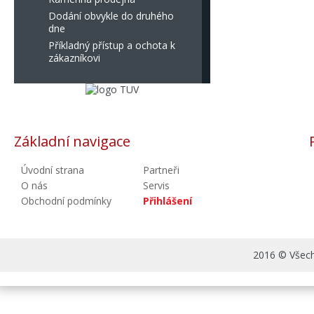
Dodání obvykle do druhého
dne
Příkladný přístup a ochota k
zákazníkovi
Základní navigace
Úvodní strana
Partneři
O nás
Servis
Obchodní podmínky
Přihlášení
2016 © Všechn