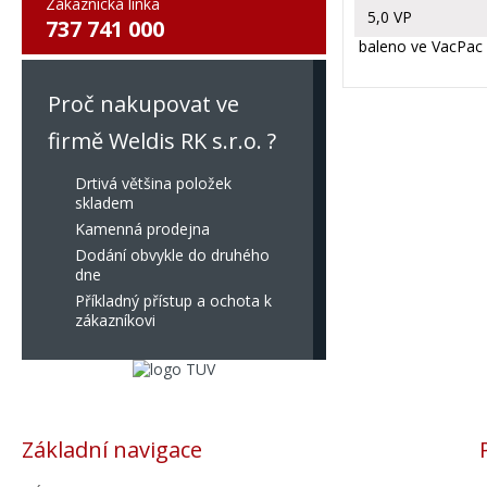
Zákaznická linka
5,0 VP
737 741 000
baleno ve VacPac 
Proč nakupovat ve
firmě Weldis RK s.r.o. ?
Drtivá většina položek
skladem
Kamenná prodejna
Dodání obvykle do druhého
dne
Příkladný přístup a ochota k
zákazníkovi
Základní navigace