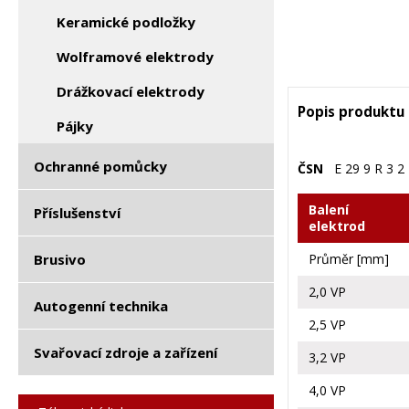
Keramické podložky
Wolframové elektrody
Drážkovací elektrody
Popis produktu
Pájky
Ochranné pomůcky
ČSN
E 29 9 R 3 2
Balení
Příslušenství
elektrod
Brusivo
Průměr [mm]
2,0 VP
Autogenní technika
2,5 VP
Svařovací zdroje a zařízení
3,2 VP
4,0 VP