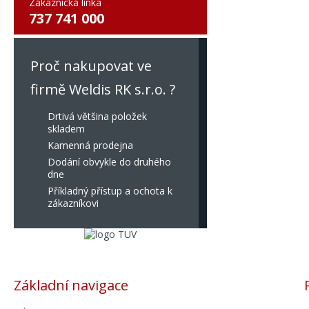
Zákaznická linka
737 741 000
Proč nakupovat ve
firmě Weldis RK s.r.o. ?
Drtivá většina položek
skladem
Kamenná prodejna
Dodání obvykle do druhého
dne
Příkladný přístup a ochota k
zákazníkovi
Základní navigace