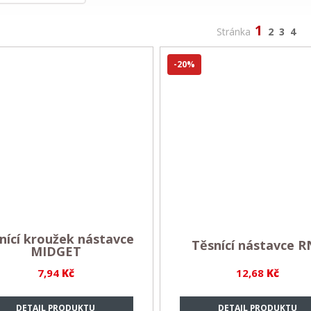
1
Stránka
2
3
4
-20%
nící kroužek nástavce
Těsnící nástavce R
MIDGET
7,94
Kč
12,68
Kč
DETAIL PRODUKTU
DETAIL PRODUKTU