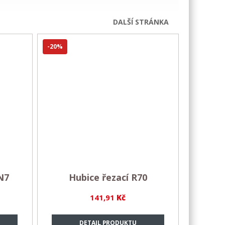
DALŠÍ STRÁNKA
-20%
N7
Hubice řezací R70
141,91
Kč
DETAIL PRODUKTU