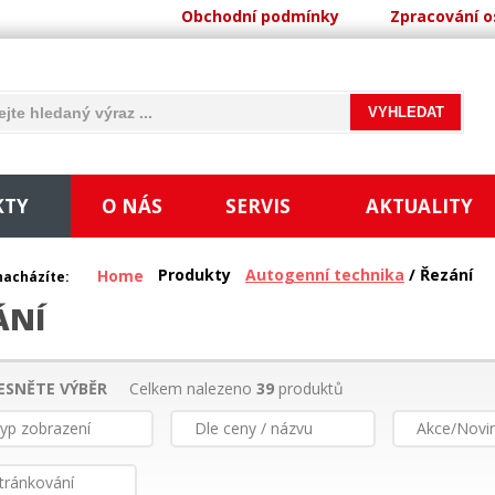
Obchodní podmínky
Zpracování o
KTY
O NÁS
SERVIS
AKTUALITY
Produkty
Autogenní technika
/ Řezání
Home
nacházíte:
ÁNÍ
ESNĚTE VÝBĚR
Celkem nalezeno
39
produktů
yp zobrazení
Dle ceny / názvu
Akce/Novi
tránkování