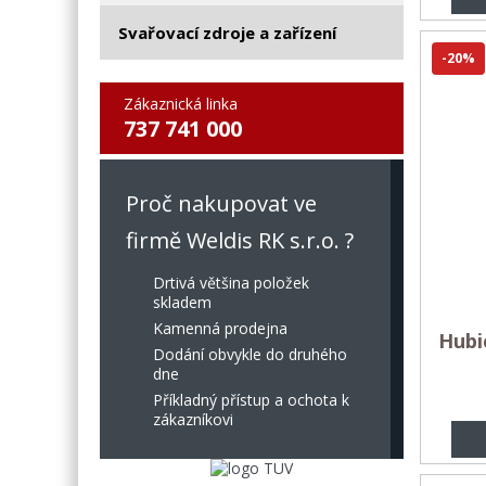
Svařovací zdroje a zařízení
-20%
Zákaznická linka
737 741 000
Proč nakupovat ve
firmě Weldis RK s.r.o. ?
Drtivá většina položek
skladem
Kamenná prodejna
Hubi
Dodání obvykle do druhého
dne
Příkladný přístup a ochota k
zákazníkovi