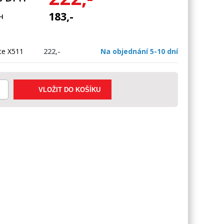
183,-
H
ce X511
222,-
Na objednání 5-10 dní