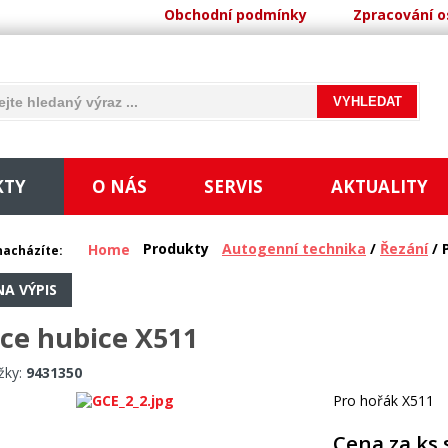
Obchodní podmínky
Zpracování o
KTY
O NÁS
SERVIS
AKTUALITY
Produkty
Autogenní technika
/
Řezání
/ 
Home
nacházíte:
NA VÝPIS
ce hubice X511
žky:
9431350
Pro hořák X511
Cena za ks 