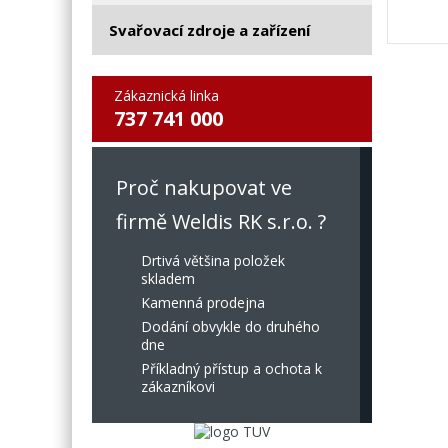
Svařovací zdroje a zařízení
Zákaznická linka
737 741 000
Proč nakupovat ve
firmě Weldis RK s.r.o. ?
Drtivá většina položek
skladem
Kamenná prodejna
Dodání obvykle do druhého
dne
Příkladný přístup a ochota k
zákazníkovi