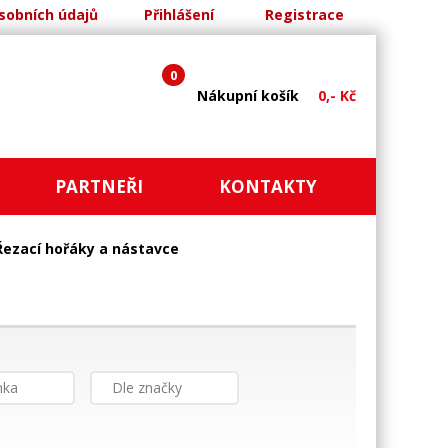
sobních údajů
Přihlášení
Registrace
0
Nákupní košík
0,- Kč
PARTNEŘI
KONTAKTY
Řezací hořáky a nástavce
nka
Dle značky