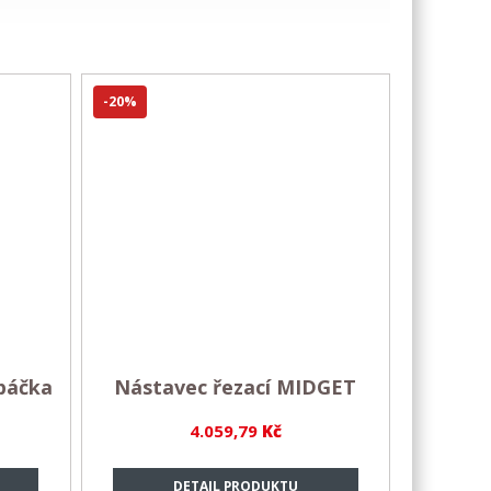
-20%
 páčka
Nástavec řezací MIDGET
4.059,79
Kč
DETAIL PRODUKTU