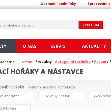
Obchodní podmínky
Zpracování o
KTY
O NÁS
SERVIS
AKTUALITY
Produkty
Autogenní technika
/
Řezání
/ 
Home
nacházíte:
ACÍ HOŘÁKY A NÁSTAVCE
ESNĚTE VÝBĚR
Celkem nalezeno
7
produktů
yp zobrazení
Dle ceny / názvu
Akce/Novi
tránkování