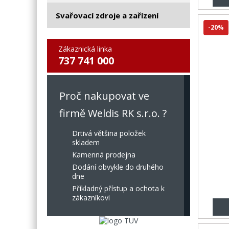
Svařovací zdroje a zařízení
-20%
Zákaznická linka
737 741 000
Proč nakupovat ve
firmě Weldis RK s.r.o. ?
Drtivá většina položek
skladem
Kamenná prodejna
Dodání obvykle do druhého
dne
Příkladný přístup a ochota k
zákazníkovi