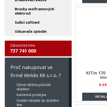
Brusky wolframových
elektrod
Sušící zařízení
Odsavače zplodin
Zákaznická linka
737 741 000
Proč nakupovat ve
KITin 170
firmě Weldis RK s.r.o. ?
inv
9.33
Drtivá většina položek
skladem
Kamenná prodejna
DETAIL
Dodání obvykle do druhého
dne