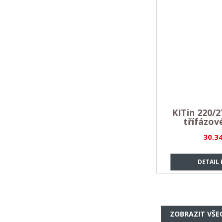
KITin 220/
třífázov
30.3
DETAIL
ZOBRAZIT VŠE