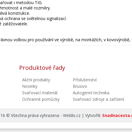
vařovat i metodou TIG.
 hmotnost a malé rozměry.
hlivá konstrukce.
ná ochrana se světelnou signalizací.
é zatěžovatele.
rávnou volbou pro používání ve výrobě, na montážích, v kovovýrobě,
Produktové řady
Akční produkty
Příslušenství
Novinky
Brusivo
Svařovací materiál
Autogenní technika
Ochranné pomůcky
Svařovací zdroje a zařízení
16 © Všechna práva vyhrazena - Weldis.cz | Vytvořili:
Snadnacesta.