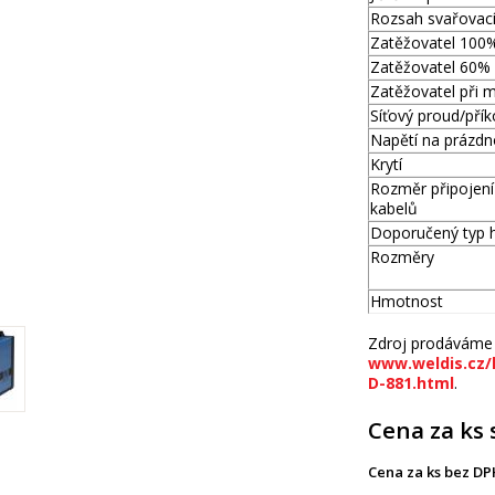
Rozsah svařovac
Zatěžovatel 100%
Zatěžovatel 60% 
Zatěžovatel při m
Síťový proud/pří
Napětí na prázdn
Krytí
Rozměr připojení
kabelů
Doporučený typ 
Rozměry
Hmotnost
Zdroj prodáváme 
www.weldis.cz/
D-881.html
.
Cena za ks 
Cena za ks bez DP