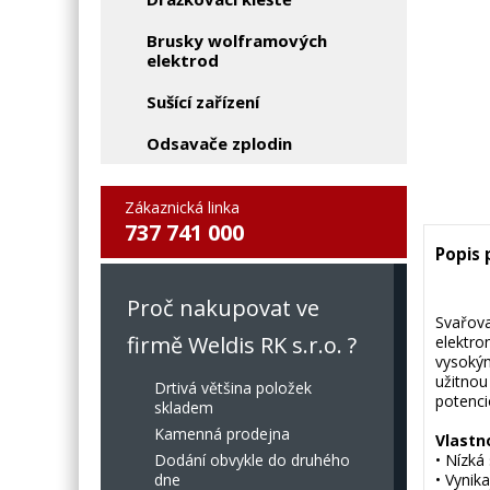
Brusky wolframových
elektrod
Sušící zařízení
Odsavače zplodin
Zákaznická linka
737 741 000
Popis
Proč nakupovat ve
Svařova
firmě Weldis RK s.r.o. ?
elektro
vysokým
užitnou
Drtivá většina položek
potenc
skladem
Kamenná prodejna
Vlastn
Dodání obvykle do druhého
• Nízká
dne
• Vynik