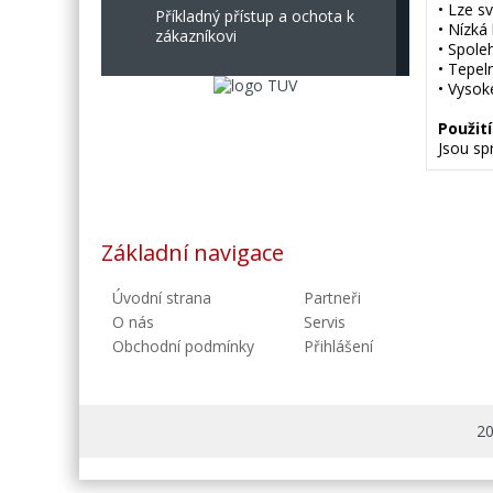
• Lze s
Příkladný přístup a ochota k
• Nízká
zákazníkovi
• Spole
• Tepel
• Vysok
Použití
Jsou sp
Základní navigace
Úvodní strana
Partneři
O nás
Servis
Obchodní podmínky
Přihlášení
20