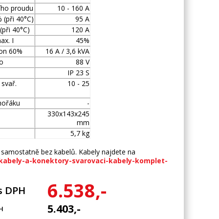
ího proudu
10 - 160 A
 (při 40°C)
95 A
(při 40°C)
120 A
ax. I
45%
kon 60%
16 A / 3,6 kVA
o
88 V
IP 23 S
 svař.
10 - 25
hořáku
-
330x143x245
mm
5,7 kg
samostatně bez kabelů. Kabely najdete na
kabely-a-konektory-svarovaci-kabely-komplet-
6.538,-
s DPH
5.403,-
H