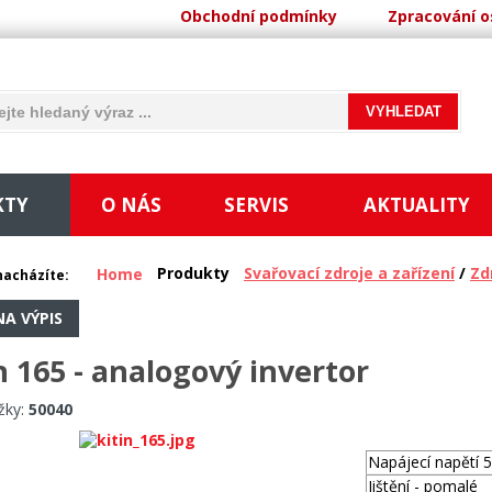
Obchodní podmínky
Zpracování o
KTY
O NÁS
SERVIS
AKTUALITY
Produkty
Svařovací zdroje a zařízení
/
Zd
Home
nacházíte:
NA VÝPIS
n 165 - analogový invertor
žky:
50040
Napájecí napětí 
Jištění - pomalé