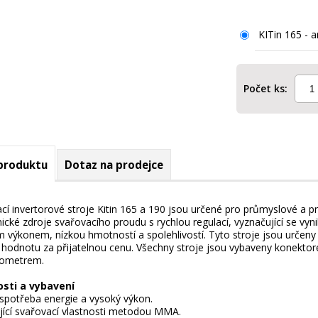
KITin 165 - 
Počet ks:
 produktu
Dotaz na prodejce
cí invertorové stroje Kitin 165 a 190 jsou určené pro průmyslové a pro
nické zdroje svařovacího proudu s rychlou regulací, vyznačující se vyni
 výkonem, nízkou hmotností a spolehlivostí. Tyto stroje jsou určeny
 hodnotu za přijatelnou cenu. Všechny stroje jsou vybaveny konektore
iometrem.
osti a vybavení
 spotřeba energie a vysoký výkon.
ající svařovací vlastnosti metodou MMA.