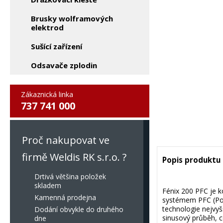
Brusky wolframových
elektrod
Sušící zařízení
Odsavače zplodin
Zákaznická linka
737 741 000
Proč nakupovat ve
firmě Weldis RK s.r.o. ?
Popis produktu
Drtivá většina položek
skladem
Fénix 200 PFC je 
Kamenná prodejna
systémem PFC (Pow
technologie nejvyš
Dodání obvykle do druhého
sinusový průběh, co
dne