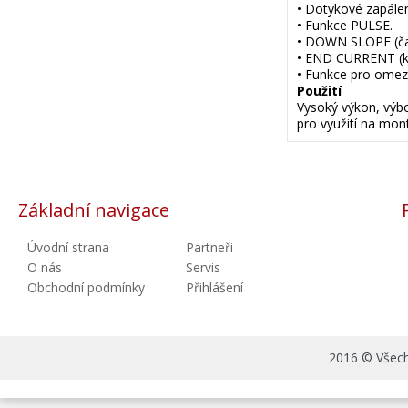
• Dotykové zapálen
• Funkce PULSE.
• DOWN SLOPE (ča
• END CURRENT (k
• Funkce pro omez
Použití
Vysoký výkon, výbor
pro využití na mon
Základní navigace
Úvodní strana
Partneři
O nás
Servis
Obchodní podmínky
Přihlášení
2016 © Všechn