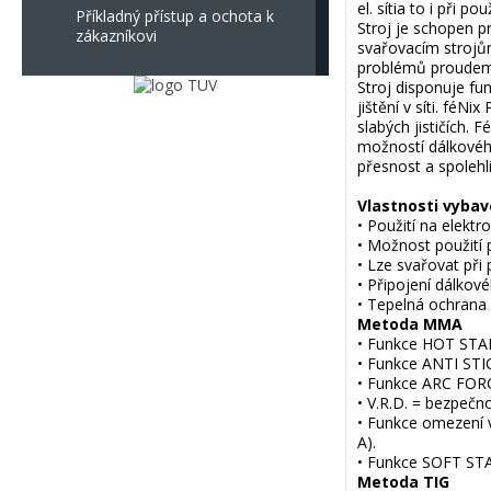
el. sítia to i při p
Příkladný přístup a ochota k
Stroj je schopen pr
zákazníkovi
svařovacím strojům
problémů proudem
Stroj disponuje fu
jištění v síti. féN
slabých jističích.
možností dálkového
přesnost a spolehli
Vlastnosti vybav
• Použití na elektr
• Možnost použití 
• Lze svařovat při p
• Připojení dálkov
• Tepelná ochrana s
Metoda MMA
• Funkce HOT STAR
• Funkce ANTI STIC
• Funkce ARC FORCE
• V.R.D. = bezpečn
• Funkce omezení v
A).
• Funkce SOFT STA
Metoda TIG