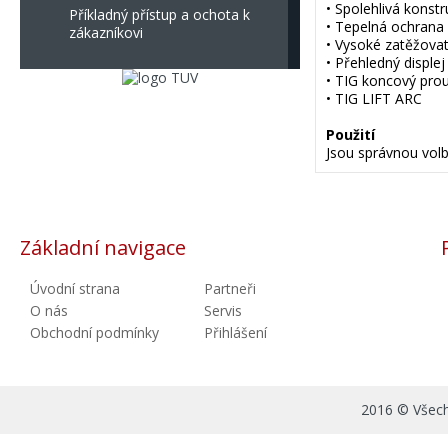
• Spolehlivá konstr
Příkladný přístup a ochota k
• Tepelná ochrana s
zákazníkovi
• Vysoké zatěžovat
• Přehledný disple
• TIG koncový prou
• TIG LIFT ARC
Použití
Jsou správnou volb
Základní navigace
Úvodní strana
Partneři
O nás
Servis
Obchodní podmínky
Přihlášení
2016 © Všechn