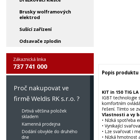
Brusky wolframových
elektrod
Sušící zařízení
Odsavače zplodin
Zákaznická linka
737 741 000
Popis produktu
Proč nakupovat ve
KIT in 150 TIG LA
firmě Weldis RK s.r.o. ?
IGBT technologie s
komfortním ovládán
řešení. Tímto se z
Drtivá většina položek
Vlastnosti a vy 
skladem
• Nízká spotřeba e
Kamenná prodejna
• Vynikající svařo
Dodání obvykle do druhého
• Lze svařovat i m
dne
• Nízká hmotnost 