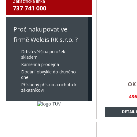
Zákaznická linka
737 741 000
Proč nakupovat ve
firmě Weldis RK s.r.o. ?
Drtivá většina položek
skladem
Kamenná prodejna
Dodání obvykle do druhého
dne
OK 
Příkladný přístup a ochota k
zákazníkovi
436
DETAIL