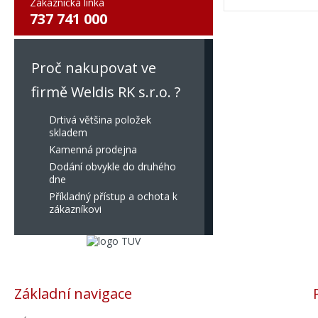
Zákaznická linka
737 741 000
Proč nakupovat ve
firmě Weldis RK s.r.o. ?
Drtivá většina položek
skladem
Kamenná prodejna
Dodání obvykle do druhého
dne
Příkladný přístup a ochota k
zákazníkovi
Základní navigace