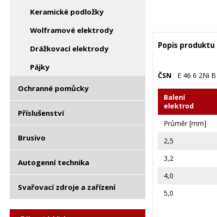
Keramické podložky
Wolframové elektrody
Popis produktu
Drážkovací elektrody
Pájky
ČSN
E 46 6 2Ni B
Ochranné pomůcky
Balení
elektrod
Příslušenství
Průměr [mm]
Brusivo
2,5
3,2
Autogenní technika
4,0
Svařovací zdroje a zařízení
5,0