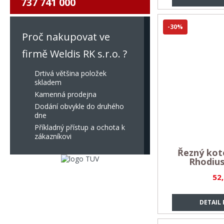
737 741 000
-30%
Proč nakupovat ve
firmě Weldis RK s.r.o. ?
Drtivá většina položek
skladem
Kamenná prodejna
Dodání obvykle do druhého
dne
Příkladný přístup a ochota k
zákazníkovi
Řezný koto
Rhodiu
52
DETAIL