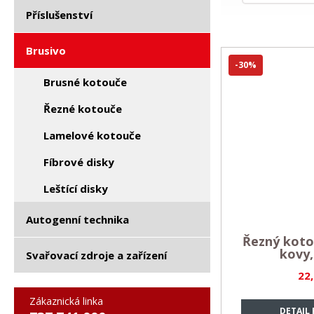
Příslušenství
Brusivo
-30%
Brusné kotouče
Řezné kotouče
Lamelové kotouče
Fíbrové disky
Leštící disky
Autogenní technika
Řezný kot
kovy
Svařovací zdroje a zařízení
22
Zákaznická linka
DETAIL