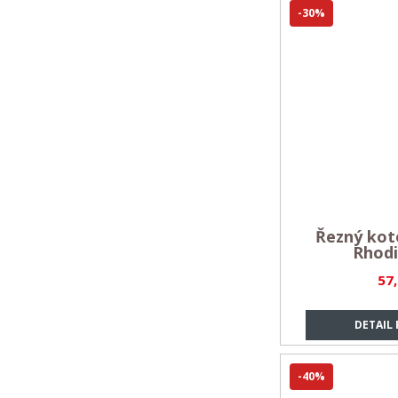
-30%
Řezný koto
Rhodi
57
DETAIL
-40%