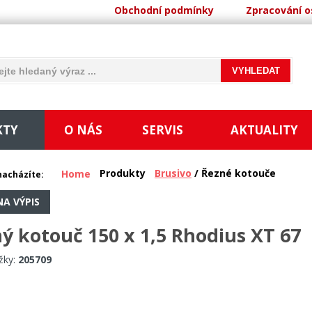
Obchodní podmínky
Zpracování o
KTY
O NÁS
SERVIS
AKTUALITY
Produkty
Brusivo
/ Řezné kotouče
Home
nacházíte:
NA VÝPIS
ý kotouč 150 x 1,5 Rhodius XT 67
žky:
205709