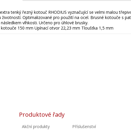
í extra tenký řezný kotouč RHODIUS vyznačující se velmi malou třepivo
 životností. Optimalizované pro použití na ocel. Brusné kotouče s 
í následkem vlhkosti. Určeno pro úhlové brusky.
 kotouče 150 mm Upínací otvor 22,23 mm Tloušťka 1,5 mm
Produktové řady
Akční produkty
Příslušenství