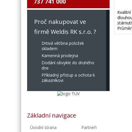
737 741 000
Kvalitn
dlouhou
Proč nakupovat ve
stárnut
Průměr
firmě Weldis RK s.r.o. ?
Drtivá většina položek
skladem
Kamenná prodejna
Dodání obvykle do druhého
dne
Příkladný přístup a ochota k
zákazníkovi
Základní navigace
Úvodní strana
Partneři