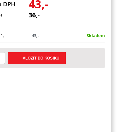
43,-
s DPH
36,-
H
1
;
43,-
Skladem