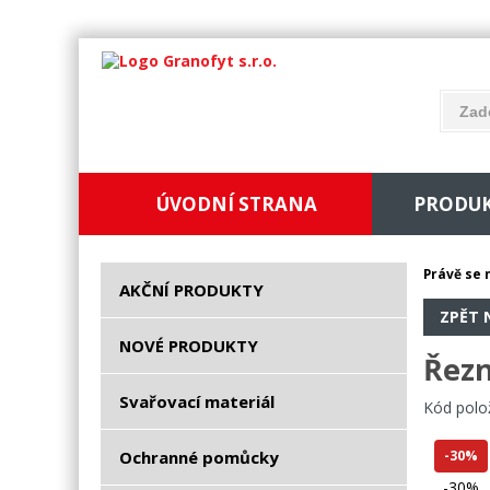
ÚVODNÍ STRANA
PRODU
Právě se 
AKČNÍ PRODUKTY
ZPĚT 
NOVÉ PRODUKTY
Řezn
Svařovací materiál
Kód polo
Ochranné pomůcky
-30%
-30%