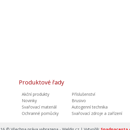
Produktové řady
Akční produkty
Příslušenství
Novinky
Brusivo
Svařovací materiál
Autogenní technika
Ochranné pomůcky
Svařovací zdroje a zařízení
16 © Všechna práva vyhrazena - Weldis.cz | Vytvořili:
Snadnacesta.