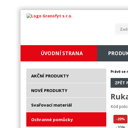
ÚVODNÍ STRANA
PRODU
Právě se 
AKČNÍ PRODUKTY
ZPĚT 
NOVÉ PRODUKTY
Ruk
Svařovací materiál
Kód polo
Ochranné pomůcky
-20%
-20%