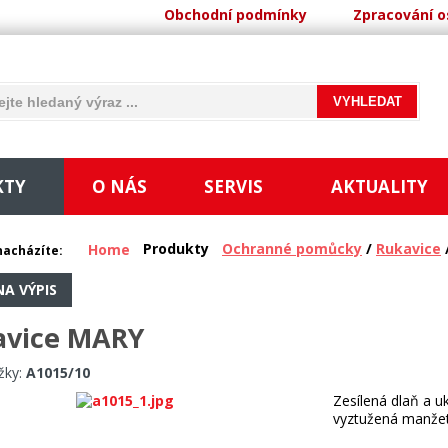
Obchodní podmínky
Zpracování o
KTY
O NÁS
SERVIS
AKTUALITY
Produkty
Ochranné pomůcky
/
Rukavice
Home
nacházíte:
NA VÝPIS
avice MARY
žky:
A1015/10
Zesílená dlaň a u
vyztužená manžeta