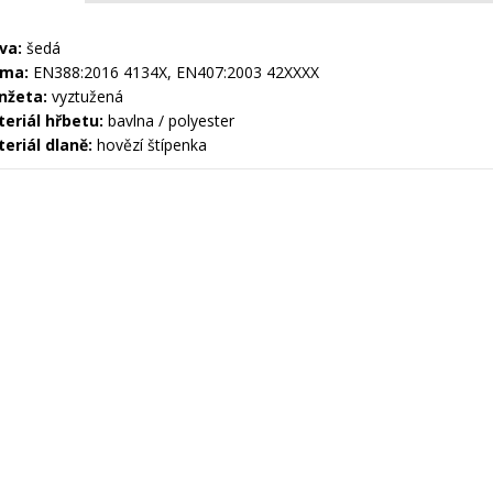
va:
šedá
rma:
EN388:2016 4134X, EN407:2003 42XXXX
nžeta:
vyztužená
eriál hřbetu:
bavlna / polyester
eriál dlaně:
hovězí štípenka