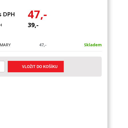
47,-
s DPH
39,-
H
 MARY
47,-
Skladem