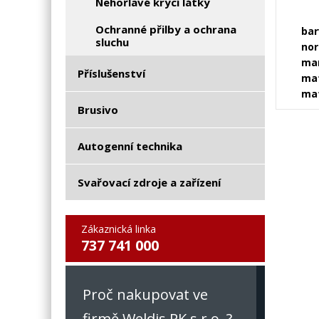
Nehořlavé krycí látky
Ochranné přilby a ochrana
bar
sluchu
no
ma
Příslušenství
mat
mat
Brusivo
Autogenní technika
Svařovací zdroje a zařízení
Zákaznická linka
737 741 000
Proč nakupovat ve
firmě Weldis RK s.r.o. ?