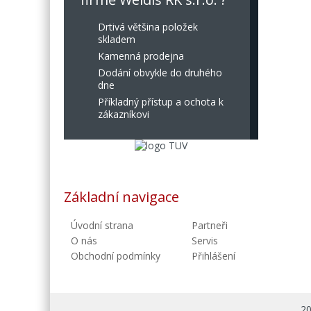
Drtivá většina položek
skladem
Kamenná prodejna
Dodání obvykle do druhého
dne
Příkladný přístup a ochota k
zákazníkovi
Základní navigace
Úvodní strana
Partneři
O nás
Servis
Obchodní podmínky
Přihlášení
20