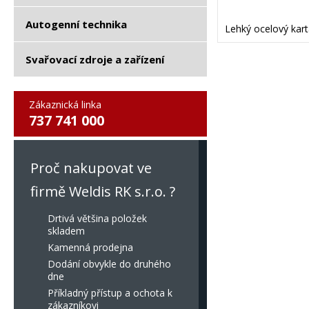
Autogenní technika
Lehký ocelový kar
Svařovací zdroje a zařízení
Zákaznická linka
737 741 000
Proč nakupovat ve
firmě Weldis RK s.r.o. ?
Drtivá většina položek
skladem
Kamenná prodejna
Dodání obvykle do druhého
dne
Příkladný přístup a ochota k
zákazníkovi