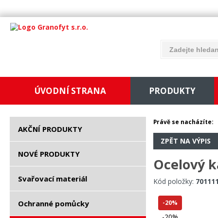
ÚVODNÍ STRANA
PRODUKTY
Právě se nacházíte:
AKČNÍ PRODUKTY
ZPĚT NA VÝPIS
NOVÉ PRODUKTY
Ocelový k
Svařovací materiál
Kód položky:
70111
Ochranné pomůcky
-20%
-20%