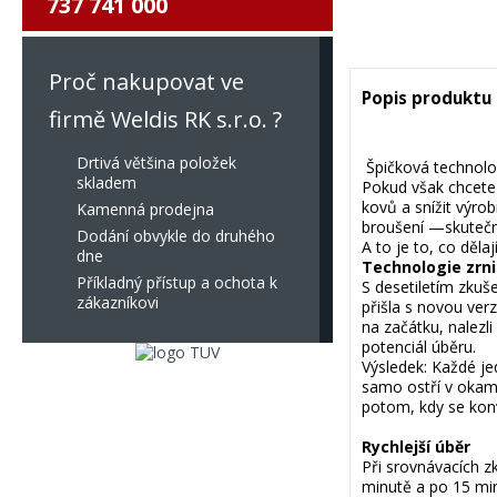
737 741 000
Proč nakupovat ve
Popis produktu
firmě Weldis RK s.r.o. ?
Drtivá většina položek
Špičková technolog
skladem
Pokud však chcete 
kovů a snížit výrob
Kamenná prodejna
broušení —skutečn
Dodání obvykle do druhého
A to je to, co děla
dne
Technologie zrni
Příkladný přístup a ochota k
S desetiletím zkuš
zákazníkovi
přišla s novou ver
na začátku, nalezl
potenciál úběru.
Výsledek: Každé je
samo ostří v okamž
potom, kdy se konv
Rychlejší úběr
Při srovnávacích z
minutě a po 15 min