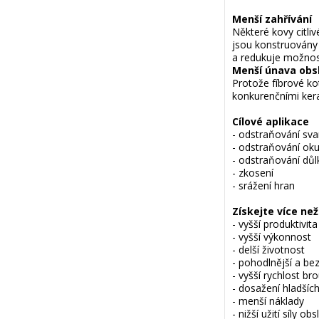
Menší zahřívání
Některé kovy citli
jsou konstruovány 
a redukuje možnost
Menší únava obs
Protože fíbrové kot
konkurenčními ker
Cílové aplikace
- odstraňování sva
- odstraňování oku
- odstraňování dů
- zkosení
- srážení hran
Získejte více než 
- vyšší produktivita
- vyšší výkonnost
- delší životnost
- pohodlnější a be
- vyšší rychlost br
- dosažení hladšíc
- menší náklady
- nižší užití síly ob