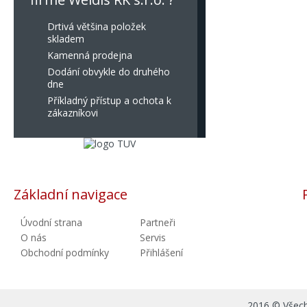
Drtivá většina položek
skladem
Kamenná prodejna
Dodání obvykle do druhého
dne
Příkladný přístup a ochota k
zákazníkovi
Základní navigace
Úvodní strana
Partneři
O nás
Servis
Obchodní podmínky
Přihlášení
2016 © Všechn