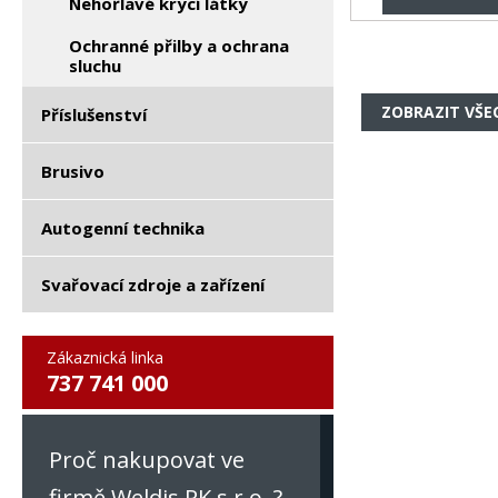
Nehořlavé krycí látky
Ochranné přilby a ochrana
sluchu
ZOBRAZIT VŠE
Příslušenství
Brusivo
Autogenní technika
Svařovací zdroje a zařízení
Zákaznická linka
737 741 000
Proč nakupovat ve
firmě Weldis RK s.r.o. ?