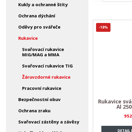
Kukly a ochranné štíty
Ochrana dýchání
Oděvy pro svářeče
-18%
Rukavice
Svařovací rukavice
MIG/MAG a MMA
Svařovací rukavice TIG
Žáruvzdorné rukavice
Pracovní rukavice
Bezpečnostní obuv
Rukavice sv
Al 25
Ochrana zraku
952
Svařovací zástěny a závěsy
DETAIL