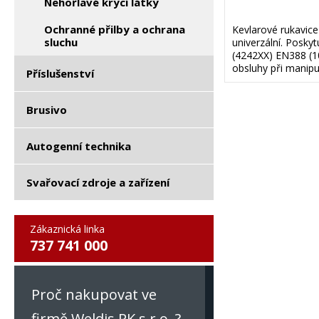
Nehořlavé krycí látky
Ochranné přilby a ochrana
Kevlarové rukavice
sluchu
univerzální. Posk
(4242XX) EN388 (10
obsluhy při manipu
Příslušenství
Brusivo
Autogenní technika
Svařovací zdroje a zařízení
Zákaznická linka
737 741 000
Proč nakupovat ve
firmě Weldis RK s.r.o. ?