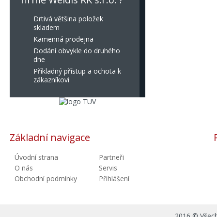
Drtivá většina položek
skladem
Kamenná prodejna
Dodání obvykle do druhého
dne
Příkladný přístup a ochota k
zákazníkovi
Základní navigace
Úvodní strana
Partneři
O nás
Servis
Obchodní podmínky
Přihlášení
2016 © Všechn