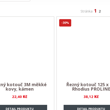
1
Stránka
2
-30%
zný kotouč 3M měkké
Řezný kotouč 125 x 
kovy, kámen
Rhodius PROLIN
22,40
Kč
38,12
Kč
DETAIL PRODUKTU
DETAIL PRODUKTU