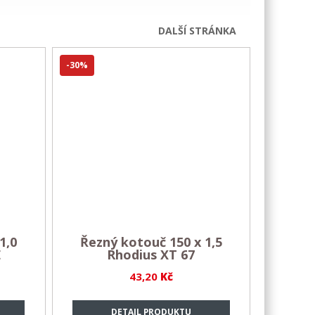
DALŠÍ STRÁNKA
-30%
1,0
Řezný kotouč 150 x 1,5
E
Rhodius XT 67
43,20
Kč
DETAIL PRODUKTU