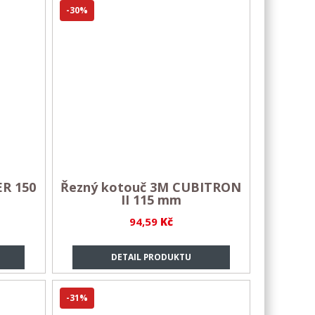
-30%
ER 150
Řezný kotouč 3M CUBITRON
II 115 mm
94,59
Kč
DETAIL PRODUKTU
-31%