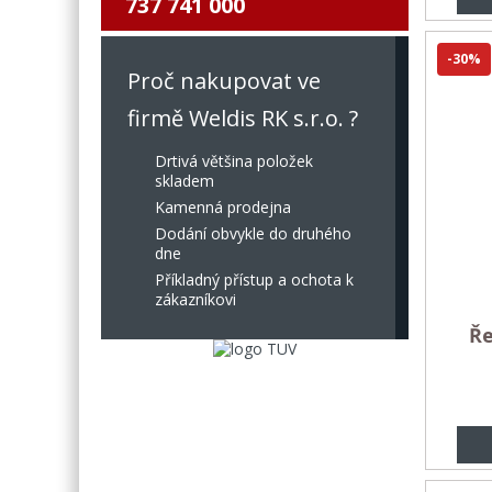
737 741 000
-30%
Proč nakupovat ve
firmě Weldis RK s.r.o. ?
Drtivá většina položek
skladem
Kamenná prodejna
Dodání obvykle do druhého
dne
Příkladný přístup a ochota k
zákazníkovi
Ře