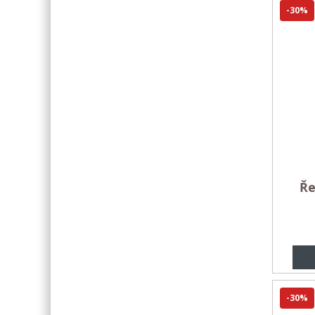
-30%
Ře
-30%