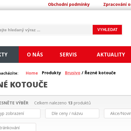
Obchodní podmínky
Zpracování o
KTY
O NÁS
SERVIS
AKTUALITY
Produkty
Brusivo
/ Řezné kotouče
Home
nacházíte:
NÉ KOTOUČE
ESNĚTE VÝBĚR
Celkem nalezeno
13
produktů
yp zobrazení
Dle ceny / názvu
Akce/Novi
tránkování