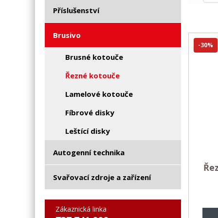
Příslušenství
Brusivo
-30%
Brusné kotouče
Řezné kotouče
Lamelové kotouče
Fíbrové disky
Leštící disky
Autogenní technika
Ře
Svařovací zdroje a zařízení
Zákaznická linka