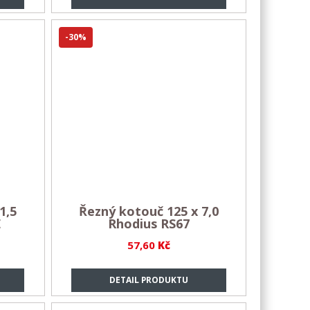
-30%
1,5
Řezný kotouč 125 x 7,0
E
Rhodius RS67
57,60
Kč
DETAIL PRODUKTU