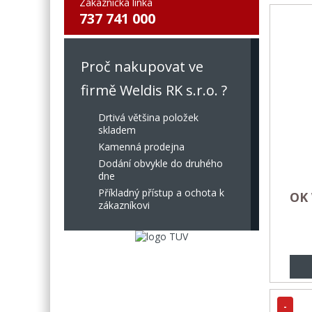
Zákaznická linka
737 741 000
Proč nakupovat ve
firmě Weldis RK s.r.o. ?
Drtivá většina položek
skladem
Kamenná prodejna
Dodání obvykle do druhého
dne
Příkladný přístup a ochota k
OK 
zákazníkovi
-