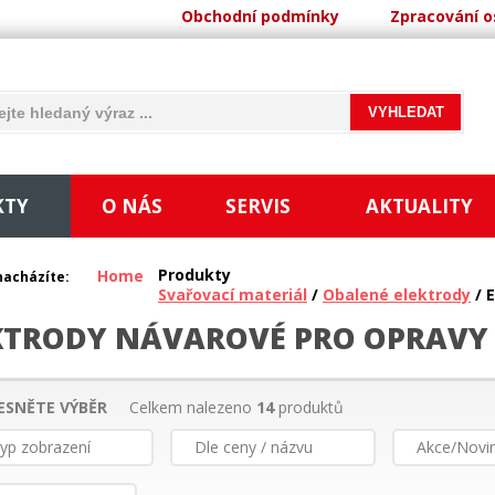
Obchodní podmínky
Zpracování o
KTY
O NÁS
SERVIS
AKTUALITY
Produkty
Home
nacházíte:
Svařovací materiál
/
Obalené elektrody
/ 
KTRODY NÁVAROVÉ PRO OPRAVY
ESNĚTE VÝBĚR
Celkem nalezeno
14
produktů
yp zobrazení
Dle ceny / názvu
Akce/Novi