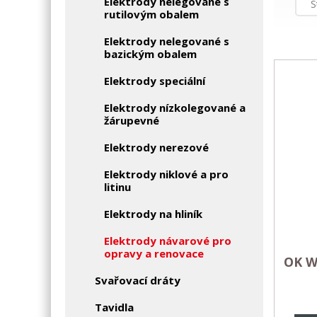
Elektrody nelegované s
S
rutilovým obalem
Elektrody nelegované s
bazickým obalem
Elektrody speciální
Elektrody nízkolegované a
žárupevné
Elektrody nerezové
Elektrody niklové a pro
litinu
Elektrody na hliník
Elektrody návarové pro
opravy a renovace
OK We
Svařovací dráty
Tavidla