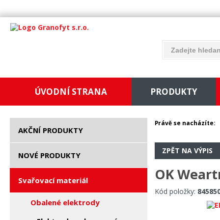
ÚVODNÍ STRANA
PRODUKTY
Právě se nacházíte:
AKČNÍ PRODUKTY
ZPĚT NA VÝPIS
NOVÉ PRODUKTY
OK Weartr
Svařovací materiál
Kód položky:
84585
Obalené elektrody