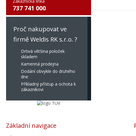
Zákaznická linka
737 741 000
Proč nakupovat ve
firmě Weldis RK s.r.o. ?
Drtivá většina položek
skladem
Kamenná prodejna
Dodání obvykle do druhého
dne
Příkladný přístup a ochota k
zákazníkovi
Základní navigace