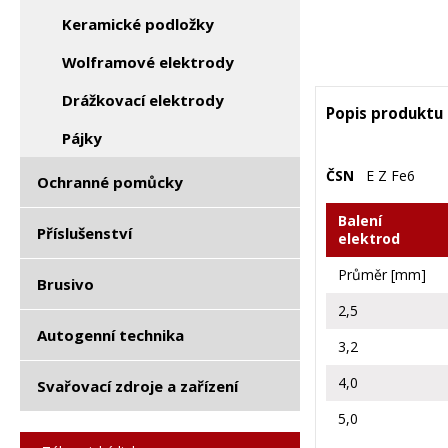
Keramické podložky
Wolframové elektrody
Drážkovací elektrody
Popis produktu
Pájky
ČSN
E Z Fe6
Ochranné pomůcky
Balení
Příslušenství
elektrod
Průměr [mm]
Brusivo
2,5
Autogenní technika
3,2
4,0
Svařovací zdroje a zařízení
5,0