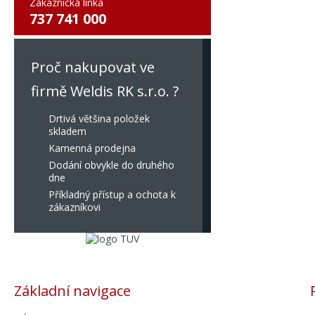
Zákaznická linka
737 741 000
Proč nakupovat ve
firmě Weldis RK s.r.o. ?
Drtivá většina položek
skladem
Kamenná prodejna
Dodání obvykle do druhého
dne
Příkladný přístup a ochota k
zákazníkovi
Základní navigace