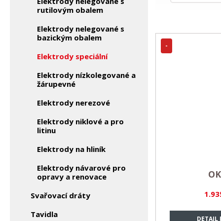
Elektrody nelegované s
rutilovým obalem
Elektrody nelegované s
bazickým obalem
-
Elektrody speciální
Elektrody nízkolegované a
žárupevné
Elektrody nerezové
Elektrody niklové a pro
litinu
Elektrody na hliník
Elektrody návarové pro
OK
opravy a renovace
1.93
Svařovací dráty
Tavidla
DETAIL