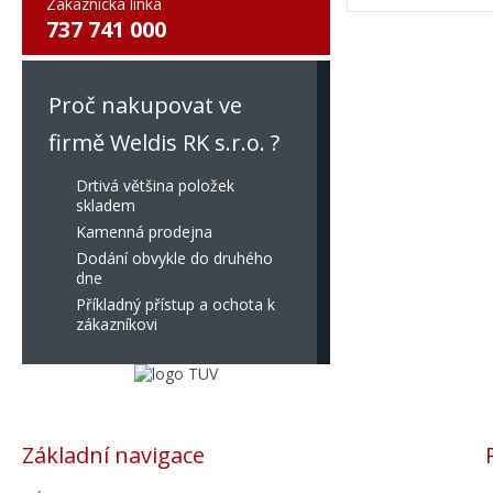
Zákaznická linka
737 741 000
Proč nakupovat ve
firmě Weldis RK s.r.o. ?
Drtivá většina položek
skladem
Kamenná prodejna
Dodání obvykle do druhého
dne
Příkladný přístup a ochota k
zákazníkovi
Základní navigace