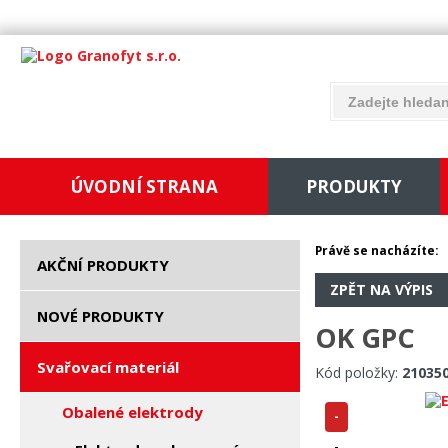
ÚVODNÍ STRANA
PRODUKTY
Právě se nacházíte:
AKČNÍ PRODUKTY
ZPĚT NA VÝPIS
NOVÉ PRODUKTY
OK GPC
Svařovací materiál
Kód položky:
21035
Obalené elektrody
-
-