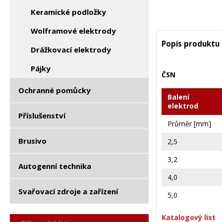
Keramické podložky
Wolframové elektrody
Popis produktu
Drážkovací elektrody
Pájky
ČSN
Ochranné pomůcky
Balení
elektrod
Příslušenství
Průměr [mm]
Brusivo
2,5
3,2
Autogenní technika
4,0
Svařovací zdroje a zařízení
5,0
Katalogový list