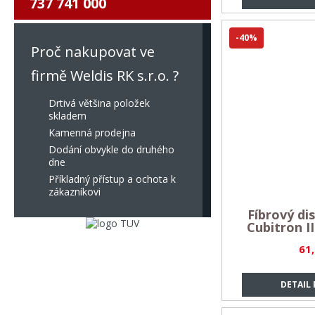
737 741 000
-40%
Proč nakupovat ve
firmě Weldis RK s.r.o. ?
Drtivá většina položek
skladem
Kamenná prodejna
Dodání obvykle do druhého
dne
Příkladný přístup a ochota k
zákazníkovi
Fíbrový d
Cubitron II
61
DETAIL