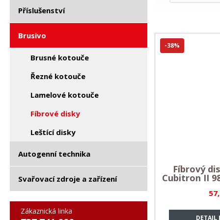
Příslušenství
Brusivo
-38%
Brusné kotouče
Řezné kotouče
Lamelové kotouče
Fíbrové disky
Leštící disky
Autogenní technika
Fíbrový d
Cubitron II 9
Svařovací zdroje a zařízení
57
Zákaznická linka
DETAIL