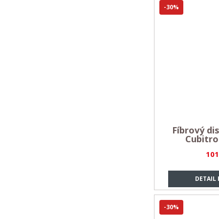
-30%
Fíbrový d
Cubitro
101
DETAIL
-30%