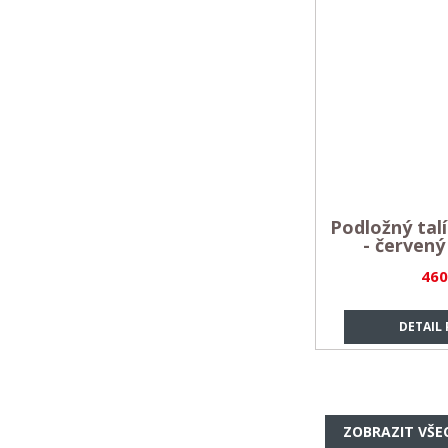
Podložný talí
- červen
460
DETAIL
ZOBRAZIT VŠE