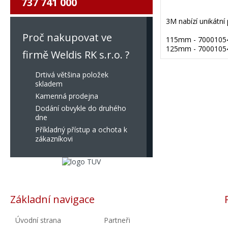
737 741 000
3M nabízí unikátní
Proč nakupovat ve
115mm - 7000105
125mm - 7000105
firmě Weldis RK s.r.o. ?
Drtivá většina položek
skladem
Kamenná prodejna
Dodání obvykle do druhého
dne
Příkladný přístup a ochota k
zákazníkovi
Základní navigace
Úvodní strana
Partneři