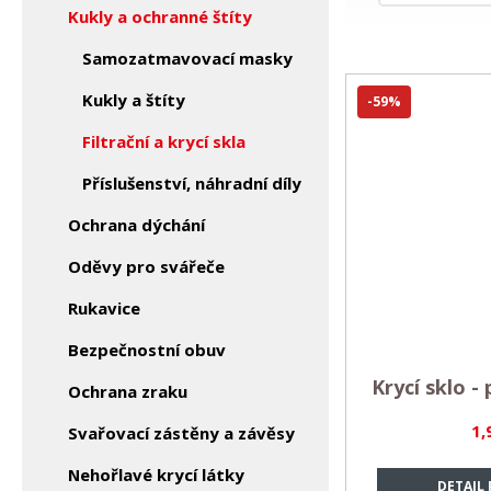
Kukly a ochranné štíty
Samozatmavovací masky
Kukly a štíty
-59%
Filtrační a krycí skla
Příslušenství, náhradní díly
Ochrana dýchání
Oděvy pro svářeče
Rukavice
Bezpečnostní obuv
Krycí sklo 
Ochrana zraku
1,
Svařovací zástěny a závěsy
Nehořlavé krycí látky
DETAIL