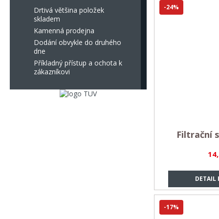
-24%
Drtivá většina položek
skladem
Kamenná prodejna
Dodání obvykle do druhého
dne
Příkladný přístup a ochota k
zákazníkovi
Filtrační 
14
DETAIL
-17%