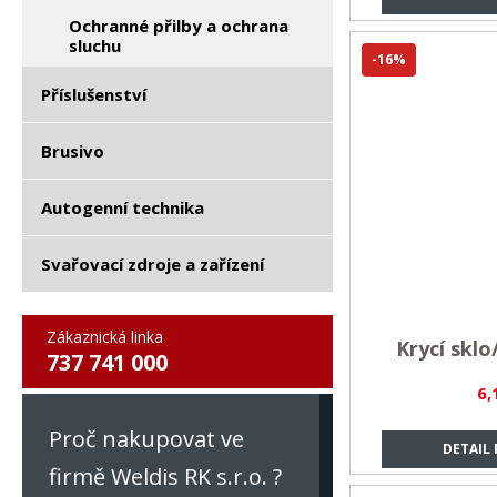
Ochranné přilby a ochrana
sluchu
-16%
Příslušenství
Brusivo
Autogenní technika
Svařovací zdroje a zařízení
Zákaznická linka
Krycí sklo
737 741 000
6,
Proč nakupovat ve
DETAIL
firmě Weldis RK s.r.o. ?