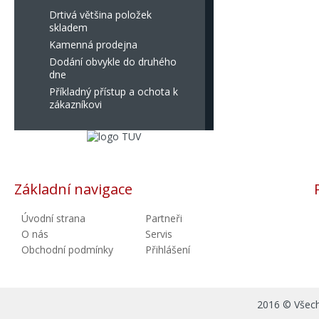
Drtivá většina položek
skladem
Kamenná prodejna
Dodání obvykle do druhého
dne
Příkladný přístup a ochota k
zákazníkovi
Základní navigace
Úvodní strana
Partneři
O nás
Servis
Obchodní podmínky
Přihlášení
2016 © Všechn