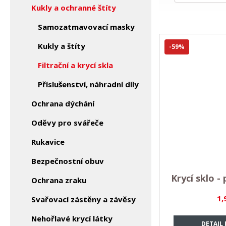
Kukly a ochranné štíty
Samozatmavovací masky
Kukly a štíty
-59%
Filtrační a krycí skla
Příslušenství, náhradní díly
Ochrana dýchání
Oděvy pro svářeče
Rukavice
Bezpečnostní obuv
Krycí sklo 
Ochrana zraku
1,
Svařovací zástěny a závěsy
Nehořlavé krycí látky
DETAIL