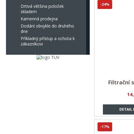
-24%
Drtivá většina položek
skladem
Kamenná prodejna
Dodání obvykle do druhého
dne
Příkladný přístup a ochota k
zákazníkovi
Filtrační 
14
DETAIL
-17%