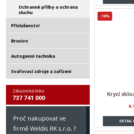
Ochranné přilby a ochrana
sluchu
-16%
Příslušenství
Brusivo
Autogenní technika
Svařovací zdroje a zařízení
Zákaznická linka
Krycí sklo
737 741 000
6,
Proč nakupovat ve
DETAIL
firmě Weldis RK s.r.o. ?