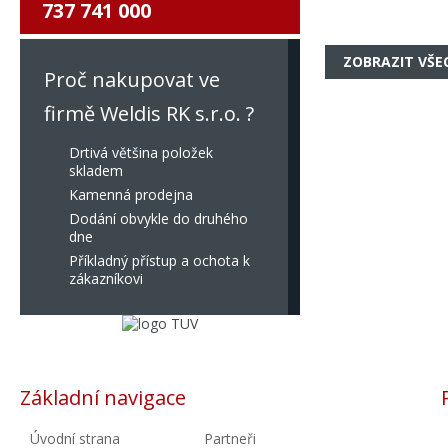
737 741 000
ZOBRAZIT VŠE
Proč nakupovat ve
firmě Weldis RK s.r.o. ?
Drtivá většina položek
skladem
Kamenná prodejna
Dodání obvykle do druhého
dne
Příkladný přístup a ochota k
zákazníkovi
Základní navigace
Úvodní strana
Partneři