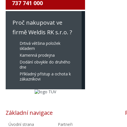
737 741 000
Proč nakupovat ve
firmě Weldis RK s.r.o. ?
Drtivá většina položek
skladem
Kamenná prodejna
Dodání obvykle do druhého
dne
Příkladný přístup a ochota k
zákazníkovi
Základní navigace
Úvodní strana
Partneři