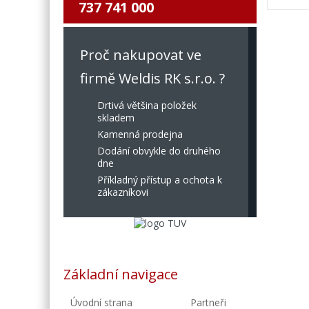
737 741 000
Proč nakupovat ve
firmě Weldis RK s.r.o. ?
Drtivá většina položek
skladem
Kamenná prodejna
Dodání obvykle do druhého
dne
Příkladný přístup a ochota k
zákazníkovi
Základní navigace
Úvodní strana
Partneři