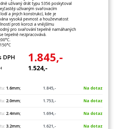
dně užívaný drát typu 5356 poskytoval
 nejčastěji užívaným svařovacím
odí a jiných konstrukcí, kde je
ána vysoká pevnost a houževnatost
lností proti korozi a vnějšímu
vhodný pro svařování tepelně namáhaných
 se tepelně nezpracovává.
200°C.
 150°C
1.845,-
s DPH
1.524,-
H
tu:
1.6mm
;
1.845,-
Na dotaz
tu:
2.0mm
;
1.753,-
Na dotaz
tu:
2.4mm
;
1.694,-
Na dotaz
tu:
3.2mm
;
1.621,-
Na dotaz