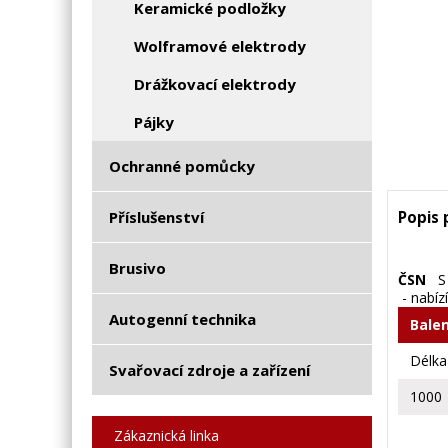
Keramické podložky
Wolframové elektrody
Drážkovací elektrody
Pájky
Ochranné pomůcky
Příslušenství
Popis
Brusivo
ČSN
S 
- nabíz
Autogenní technika
Balen
Délk
Svařovací zdroje a zařízení
1000
Zákaznická linka