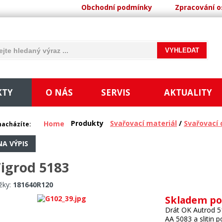
Obchodní podmínky
Zpracování o
KTY
O NÁS
SERVIS
AKTUALITY
Produkty
Svařovací materiál
/
Svařovací 
Home
nacházíte:
NA VÝPIS
igrod 5183
žky:
181640R120
Skladem po
Drát OK Autrod 51
AA 5083 a slitin