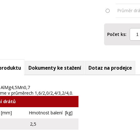
Průměr drá
Počet ks:
 produktu
Dokumenty ke stažení
Dotaz na prodejce
AlMg4,5Mn0,7
íme v průměrech 1,6/2,0/2,4/3,2/4,0.
í drátů
a [mm]
Hmotnost balení [kg]
2,5