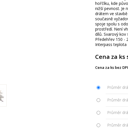
hořčíku, kde půvo
nižší pevnost. Je
drátem ve stavbě l
současně vyžadov
spoje spolu s odo
prostředí. Není 
dílů. Svarový kov
Předehřev 150 - 
Interpass teplota
Cena za ks 
Cena za ks bez DP
Průměr drá
Průměr drá
Průměr drá
Průměr drá