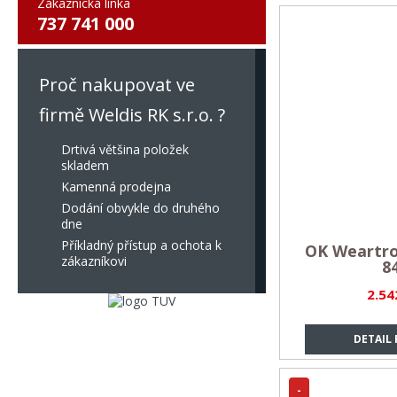
Zákaznická linka
737 741 000
Proč nakupovat ve
firmě Weldis RK s.r.o. ?
Drtivá většina položek
skladem
Kamenná prodejna
Dodání obvykle do druhého
dne
Příkladný přístup a ochota k
OK Weartro
zákazníkovi
84
2.54
DETAIL
-