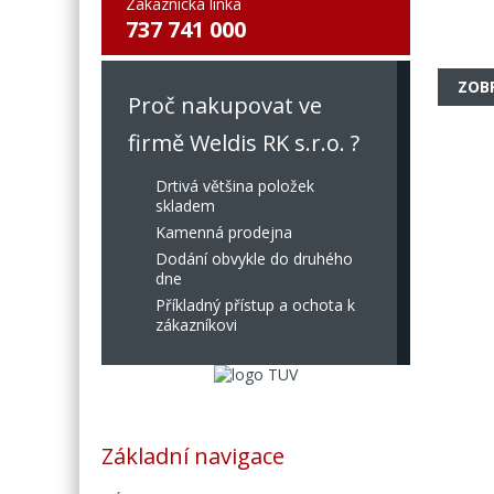
Zákaznická linka
737 741 000
ZOB
Proč nakupovat ve
firmě Weldis RK s.r.o. ?
Drtivá většina položek
skladem
Kamenná prodejna
Dodání obvykle do druhého
dne
Příkladný přístup a ochota k
zákazníkovi
Základní navigace