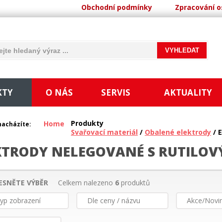
Obchodní podmínky
Zpracování o
KTY
O NÁS
SERVIS
AKTUALITY
Produkty
Home
nacházíte:
Svařovací materiál
/
Obalené elektrody
/ 
KTRODY NELEGOVANÉ S RUTILO
ESNĚTE VÝBĚR
Celkem nalezeno
6
produktů
yp zobrazení
Dle ceny / názvu
Akce/Novi