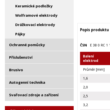
Keramické podložky
Wolframové elektrody
Drážkovací elektrody
Popis produktu
Pájky
Ochranné pomůcky
ČSN
E 38 0 RC 1 
Balení
Příslušenství
elektrod
Průměr [mm]
Brusivo
1,6
Autogenní technika
2,0
Svařovací zdroje a zařízení
2,5
3,2