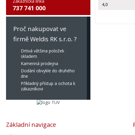
Zákaznická linka
4,0
737 741 000
Proč nakupovat ve
firmě Weldis RK s.r.o. ?
Drtivá většina položek
skladem
Kamenná prodejna
Dodání obvykle do druhého
dne
Příkladný přístup a ochota k
zákazníkovi
Základní navigace