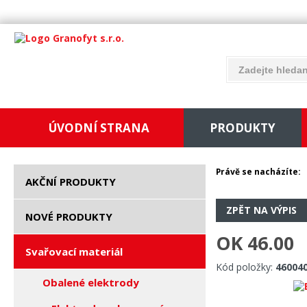
ÚVODNÍ STRANA
PRODUKTY
Právě se nacházíte:
AKČNÍ PRODUKTY
ZPĚT NA VÝPIS
NOVÉ PRODUKTY
OK 46.00
Svařovací materiál
Kód položky:
46004
Obalené elektrody