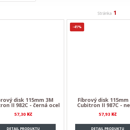
1
Stránka
-41%
brový disk 115mm 3M
Fíbrový disk 115mm
ron II 982C - černá ocel
Cubitron II 987C - n
57,30
Kč
57,93
Kč
DETAIL PRODUKTU
DETAIL PRODUKTU