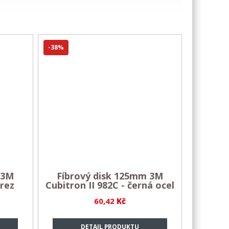
-38%
 3M
Fíbrový disk 125mm 3M
erez
Cubitron II 982C - černá ocel
60,42
Kč
DETAIL PRODUKTU