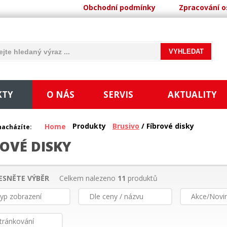
Obchodní podmínky
Zpracování o
KTY
O NÁS
SERVIS
AKTUALITY
Produkty
Brusivo
/ Fíbrové disky
Home
nacházíte:
ROVÉ DISKY
ESNĚTE VÝBĚR
Celkem nalezeno
11
produktů
yp zobrazení
Dle ceny / názvu
Akce/Novi
tránkování