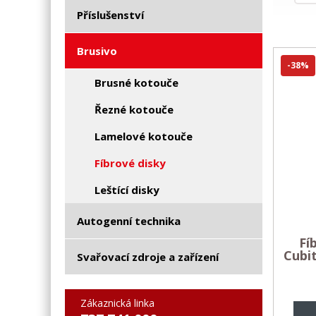
Příslušenství
Brusivo
-38%
Brusné kotouče
Řezné kotouče
Lamelové kotouče
Fíbrové disky
Leštící disky
Autogenní technika
Fí
Cubit
Svařovací zdroje a zařízení
Zákaznická linka