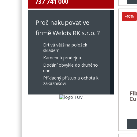
737 741 000
-40%
Proč nakupovat ve
firmě Weldis RK s.r.o. ?
Drtivá většina položek
skladem
Kamenná prodejna
Dodání obvykle do druhého
dne
Příkladný přístup a ochota k
zákazníkovi
Fí
Cu