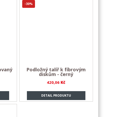
-30%
ovaný
Podložný talíř k fíbrovým
diskům - černý
420,06
Kč
DETAIL PRODUKTU