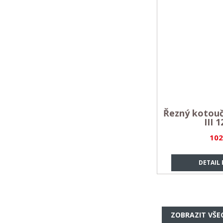
Řezný kotou
III 
102
DETAIL
ZOBRAZIT VŠE