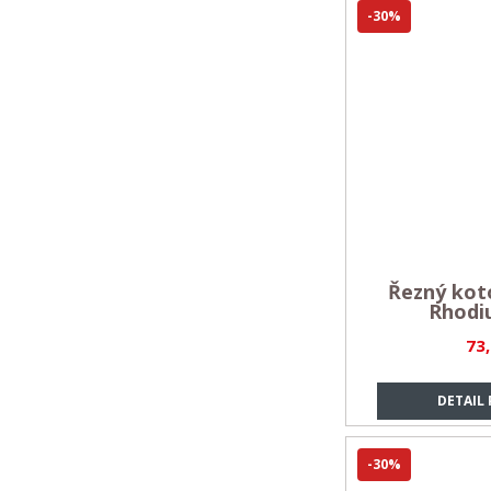
-30%
Řezný koto
Rhodi
73
DETAIL
-30%