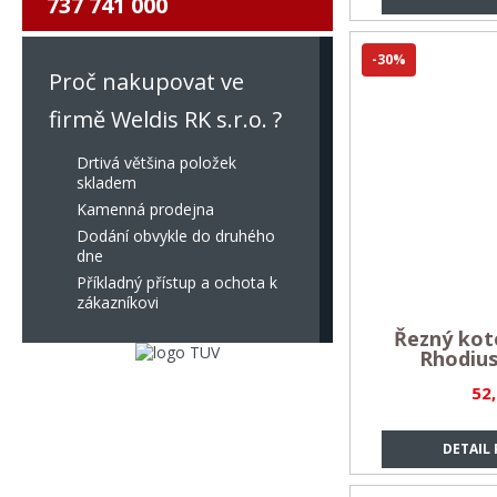
737 741 000
-30%
Proč nakupovat ve
firmě Weldis RK s.r.o. ?
Drtivá většina položek
skladem
Kamenná prodejna
Dodání obvykle do druhého
dne
Příkladný přístup a ochota k
zákazníkovi
Řezný koto
Rhodiu
52
DETAIL