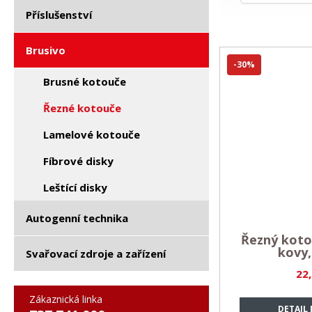
Příslušenství
Brusivo
-30%
Brusné kotouče
Řezné kotouče
Lamelové kotouče
Fíbrové disky
Leštící disky
Autogenní technika
Řezný kot
kovy
Svařovací zdroje a zařízení
22
Zákaznická linka
DETAIL