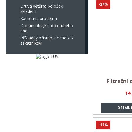
-24%
Drtivá většina položek
skladem
Kamenná prodejna
Dodání obvykle do druhého
dne
Příkladný přístup a ochota k
zákazníkovi
Filtrační 
14
DETAIL
-17%