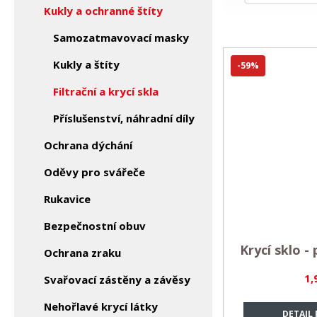
Kukly a ochranné štíty
Samozatmavovací masky
Kukly a štíty
-59%
Filtrační a krycí skla
Příslušenství, náhradní díly
Ochrana dýchání
Oděvy pro svářeče
Rukavice
Bezpečnostní obuv
Krycí sklo 
Ochrana zraku
1,
Svařovací zástěny a závěsy
Nehořlavé krycí látky
DETAIL