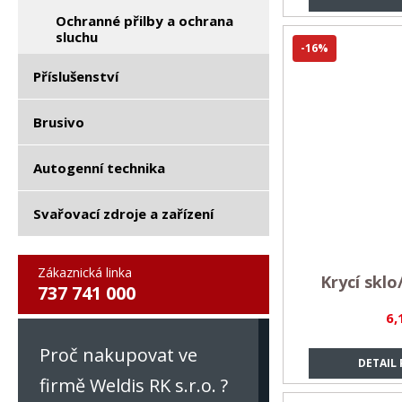
Ochranné přilby a ochrana
sluchu
-16%
Příslušenství
Brusivo
Autogenní technika
Svařovací zdroje a zařízení
Zákaznická linka
Krycí sklo
737 741 000
6,
Proč nakupovat ve
DETAIL
firmě Weldis RK s.r.o. ?