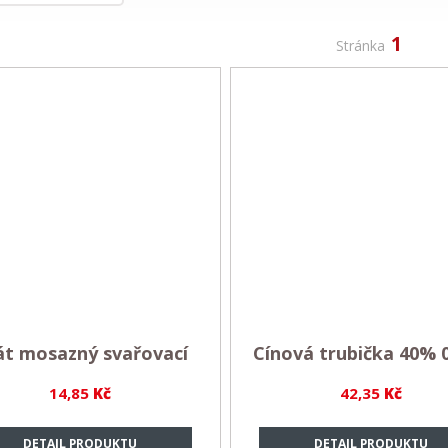
1
Stránka
át mosazný svařovací
Cínová trubička 40% 
14,85
Kč
42,35
Kč
DETAIL PRODUKTU
DETAIL PRODUKTU