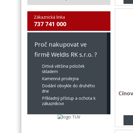
Zákaznická linka
737 741 000
Proč nakupovat ve
firmě Weldis RK s.r.o. ?
Drtivá většina položek
skladem
Kamenná prodejna
Dodání obvykle do druhého
dne
Cínov
Příkladný přístup a ochota k
zákazníkovi