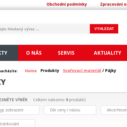
Obchodní podmínky
Zpracování o
KTY
O NÁS
SERVIS
AKTUALITY
Produkty
Svařovací materiál
/ Pájky
Home
nacházíte:
KY
ESNĚTE VÝBĚR
Celkem nalezeno
9
produktů
yp zobrazení
Dle ceny / názvu
Akce/Novi
tránkování