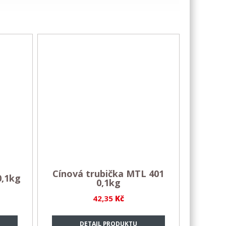
Cínová trubička MTL 401
0,1kg
0,1kg
42,35
Kč
DETAIL PRODUKTU