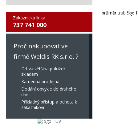
průměr trubičky:
Zákaznická linka
737 741 000
Proč nakupovat ve
firmě Weldis RK s.r.o. ?
Drtivá většina položek
skladem
Kamenná prodejna
Dodání obvykle do druhého
dne
Příkladný přístup a ochota k
zákazníkovi