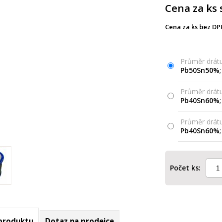
Cena za ks 
Cena za ks bez DP
Průměr drátu
Pb50Sn50%
;
Průměr drátu
Pb40Sn60%
;
Průměr drátu
Pb40Sn60%
;
Počet ks:
 produktu
Dotaz na prodejce