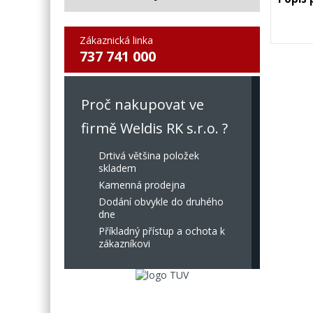
Zákaznická linka
737 741 000
Proč nakupovat ve
firmě Weldis RK s.r.o. ?
Drtivá většina položek
skladem
Kamenná prodejna
Dodání obvykle do druhého
dne
Příkladný přístup a ochota k
zákazníkovi