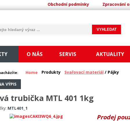
Obchodní podmínky
Zpracování o
KTY
O NÁS
SERVIS
AKTUALITY
Produkty
Svařovací materiál
/ Pájky
Home
nacházíte:
NA VÝPIS
vá trubička MTL 401 1kg
žky:
MTL401_1
Prodej pouz