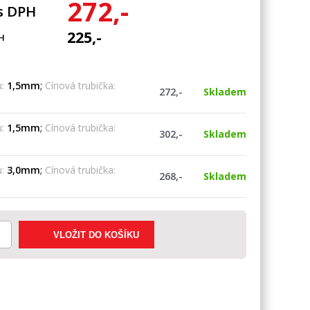
272,-
s DPH
225,-
H
:
1,5mm
;
Cínová trubička:
272,-
Skladem
:
1,5mm
;
Cínová trubička:
302,-
Skladem
:
3,0mm
;
Cínová trubička:
268,-
Skladem