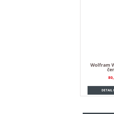
Wolfram W
če
80
DETAIL