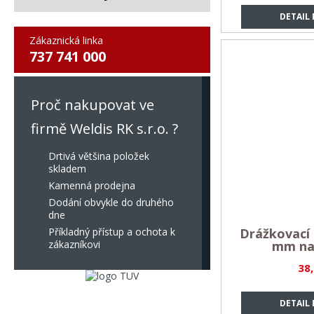
DETAIL
Zákaznická linka
737 741 000
Proč nakupovat ve
firmě Weldis RK s.r.o. ?
Drtivá většina položek
skladem
Kamenná prodejna
Dodání obvykle do druhého
dne
Příkladný přístup a ochota k
Drážkovací 
zákazníkovi
mm na
38
DETAIL