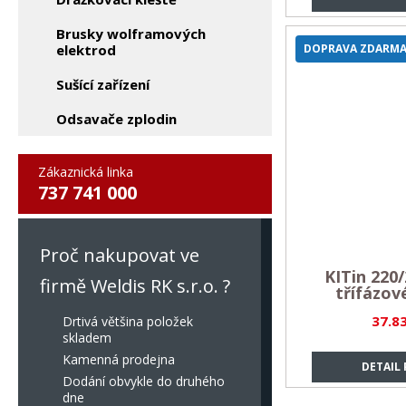
Brusky wolframových
elektrod
DOPRAVA ZDARM
Sušící zařízení
Odsavače zplodin
Zákaznická linka
737 741 000
Proč nakupovat ve
KITin 220/
firmě Weldis RK s.r.o. ?
třífázov
37.8
Drtivá většina položek
skladem
Kamenná prodejna
DETAIL
Dodání obvykle do druhého
dne