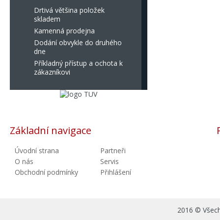
Drtivá většina položek
skladem
Kamenná prodejna
Dodání obvykle do druhého
dne
Příkladný přístup a ochota k
zákazníkovi
Základní navigace
Úvodní strana
Partneři
O nás
Servis
Obchodní podmínky
Přihlášení
2016 © Všechn