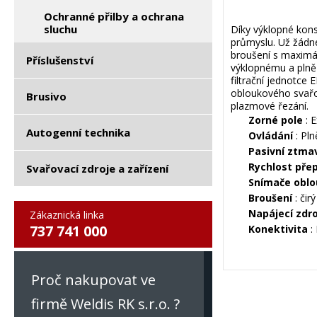
Ochranné přilby a ochrana
sluchu
Díky výklopné kons
průmyslu. Už žádné
broušení s maximá
Příslušenství
výklopnému a plně
filtrační jednotce
obloukového svařov
Brusivo
plazmové řezání.
Zorné pole
: 
Autogenní technika
Ovládání
: Pln
Pasivní ztma
Rychlost pře
Svařovací zdroje a zařízení
Snímače obl
Broušení
: čir
Napájecí zdro
Zákaznická linka
737 741 000
Konektivita
:
Proč nakupovat ve
firmě Weldis RK s.r.o. ?