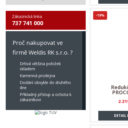
-19%
Zákaznická linka
737 741 000
Proč nakupovat ve
firmě Weldis RK s.r.o. ?
Drtivá většina položek
skladem
Kamenná prodejna
Dodání obvykle do druhého
Redukč
dne
PROC
Příkladný přístup a ochota k
zákazníkovi
2.21
DETAIL