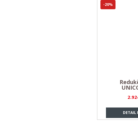
-20%
Redukč
UNIC
2.92
DETAIL