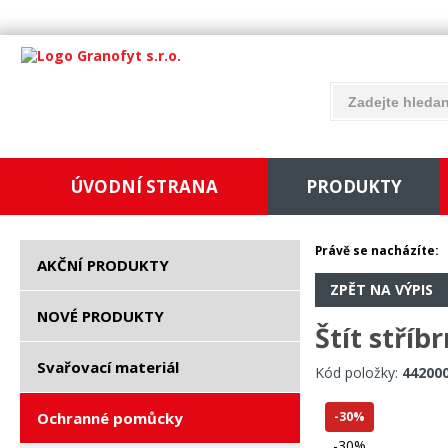
ÚVODNÍ STRANA
PRODUKTY
Právě se nacházíte:
AKČNÍ PRODUKTY
ZPĚT NA VÝPIS
NOVÉ PRODUKTY
Štít stříb
Svařovací materiál
Kód položky:
44200
Ochranné pomůcky
-30%
-30%